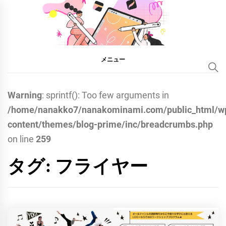
コ
ン
みなみなな
テ
IPADデザインコーチ & イラ
ストレーター
ン
メニュー
こ | IPADク
ツ
へ
リエイター
ス
Warning
: sprintf(): Too few arguments in
キ
/home/nanakko7/nanakominami.com/public_html/w
ッ
content/themes/blog-prime/inc/breadcrumbs.php
プ
on line
259
タグ:
フライヤー